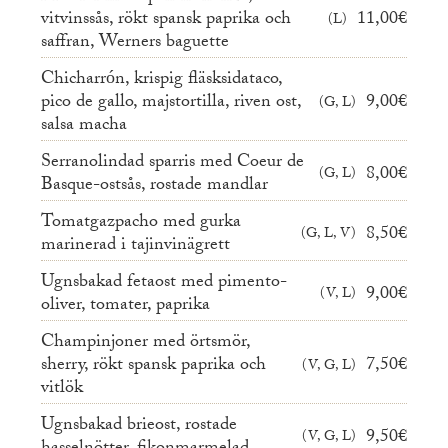
vitvinssås, rökt spansk paprika och
11,00€
L
saffran, Werners baguette
Chicharrón, krispig fläsksidataco,
pico de gallo, majstortilla, riven ost,
9,00€
G, L
salsa macha
Serranolindad sparris med Coeur de
8,00€
G, L
Basque-ostsås, rostade mandlar
Tomatgazpacho med gurka
8,50€
G, L, V
marinerad i tajinvinägrett
Ugnsbakad fetaost med pimento-
9,00€
V, L
oliver, tomater, paprika
Champinjoner med örtsmör,
sherry, rökt spansk paprika och
7,50€
V, G, L
vitlök
Ugnsbakad brieost, rostade
9,50€
V, G, L