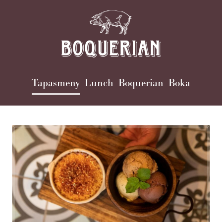
Huvudmeny
Tapasmeny
Lunch
Boquerian
Boka
(nivå
1)