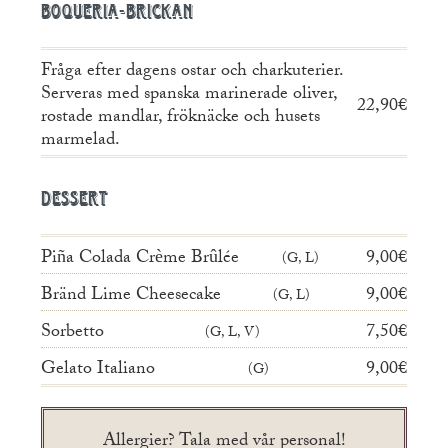
Boqueria-brickan
Fråga efter dagens ostar och charkuterier.
Serveras med spanska marinerade oliver,
22,90€
rostade mandlar, fröknäcke och husets
marmelad.
Dessert
Piña Colada Crème Brûlée
9,00€
G, L
Bränd Lime Cheesecake
9,00€
G, L
Sorbetto
7,50€
G, L, V
Gelato Italiano
9,00€
G
Allergier? Tala med vår personal!