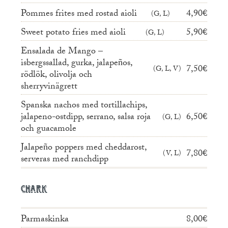
Pommes frites med rostad aioli
4,90€
G, L
Sweet potato fries med aioli
5,90€
G, L
Ensalada de Mango –
isbergssallad, gurka, jalapeños,
7,50€
G, L, V
rödlök, olivolja och
sherryvinägrett
Spanska nachos med tortillachips,
jalapeno-ostdipp, serrano, salsa roja
6,50€
G, L
och guacamole
Jalapeño poppers med cheddarost,
7,80€
V, L
serveras med ranchdipp
Chark
Parmaskinka
8,00€