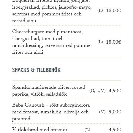
Boquerian friterad kycklingburgare,
isbergssallad, pickles, jalapeño-mayo,
18,00€
L
serveras med pommes frites och
rostad aioli
Cheeseburgare med pimentoost,
isbergssallad, tomat och
18,00€
L
ranchdressing, serveras med pommes
frites och aioli
Snacks & tillbehör
Spanska marinerade oliver, rostad
4,90€
G, L, V
paprika, vitlök, salladslök
Baba Ganoush - rökt aubergineröra
med fetaost, sumaklök, olivolja och
9,00€
V
pitabröd
Vitlöksbröd med örtsmör
4,90€
L