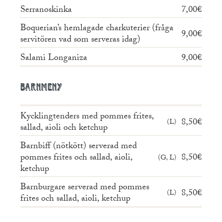
Serranoskinka
7,00€
Boquerian’s hemlagade charkuterier (fråga
9,00€
servitören vad som serveras idag)
Salami Longaniza
9,00€
Barnmeny
Kycklingtenders med pommes frites,
8,50€
L
sallad, aioli och ketchup
Barnbiff (nötkött) serverad med
pommes frites och sallad, aioli,
8,50€
G, L
ketchup
Barnburgare serverad med pommes
8,50€
L
frites och sallad, aioli, ketchup