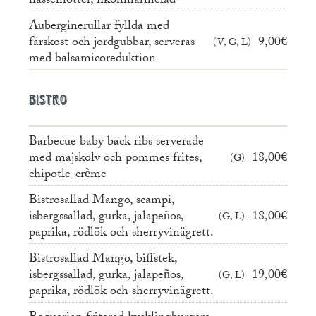
hasselnötter, fikonmarmelad
Auberginerullar fyllda med
färskost och jordgubbar, serveras
9,00€
V, G, L
med balsamicoreduktion
Bistro
Barbecue baby back ribs serverade
med majskolv och pommes frites,
18,00€
G
chipotle-crème
Bistrosallad Mango, scampi,
isbergssallad, gurka, jalapeños,
18,00€
G, L
paprika, rödlök och sherryvinägrett.
Bistrosallad Mango, biffstek,
isbergssallad, gurka, jalapeños,
19,00€
G, L
paprika, rödlök och sherryvinägrett.