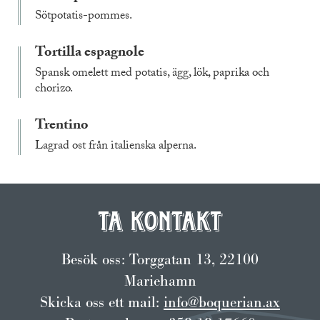
Sötpotatis-pommes.
Tortilla espagnole
Spansk omelett med potatis, ägg, lök, paprika och
chorizo.
Trentino
Lagrad ost från italienska alperna.
Ta kontakt
Besök oss: Torggatan 13, 22100
Mariehamn
Skicka oss ett mail:
info@boquerian.ax