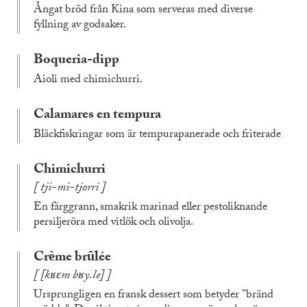
Ångat bröd från Kina som serveras med diverse
fyllning av godsaker.
Boqueria-dipp
Aioli med chimichurri.
Calamares en tempura
Bläckfiskringar som är tempurapanerade och friterade
Chimichurri
tji-mi-tjorri
En färggrann, smakrik marinad eller pestoliknande
persiljeröra med vitlök och olivolja.
Crème brûlée
​[kʁɛm bʁy.le]
Ursprungligen en fransk dessert som betyder "bränd