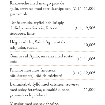
Räkceviche med mango pico de
gallo, serveras med tortillachips och
11,00€
G, L
guacamole
Tonfiskcrudo, tryffel och krispig
chiliolja, asiatisk sås, friterat
9,50€
G, L
rispapper, lime
Högrevsslider, Saint Agur-ostsås,
10,00€
saltgurka, rucola
Gambas al Ajillo, serveras med rostat
11,00€
L
bröd
Pinchos morunos (moriska
12,00€
G, L
nötköttsspett), röd chimichurri
Lammkebab fylld med örtsmör, serveras
med spicy fetaröra, sumaklök, baba
11,00€
ganoush och pitabröd
Musslor med spansk chorizo,