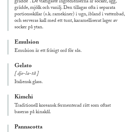
grädde". De viktigaste ingredienserna är socker, ägg,
grädde, mjölk och vanilj. Den tillagas ofta i separata
portionsskålar (s.k. ramekiner) i ugn, ibland i vattenbad,
och serveras kall med ett tunt, karamelliserat lager av
socker på ytan.
Emulsion
Emulsion är ett fräsigt ord för sås.
Gelato
dje-la-tå
Italiensk glass.
Kimchi
Traditionell koreansk fermenterad rätt som oftast
baseras på kinakål.
Pannacotta